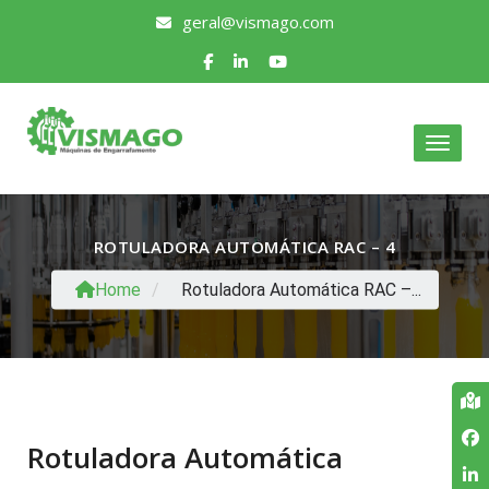
geral@vismago.com
Toggle
ROTULADORA AUTOMÁTICA RAC – 4
Home
/
Rotuladora Automática RAC –...
Rotuladora Automática