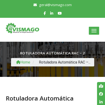
geral@vismago.com
Toggle
ROTULADORA AUTOMÁTICA RAC – 2
Home
/
Rotuladora Automática RAC –...
Rotuladora Automática