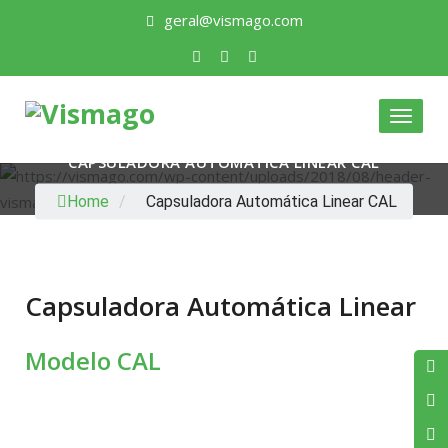
geral@vismago.com
Toggle
CAPSULADORA AUTOMÁTICA LINEAR CAL
Home
/
Capsuladora Automática Linear CAL
Capsuladora Automática Linear
Modelo CAL